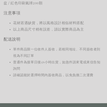
盆
/
紅色印刷氣球
200
顆
注意事項
花材若遇缺貨，將以風格設計相似材料搭配
以上商品尺寸稍有誤差，請以實際商品為主
配送說明
單件商品限一位收件人簽收，若相同地址、不同簽收者則
視為不同訂單
普通件為接單日後48小時出貨，如急件請來電或來信告知
詢問
請確認能於選擇時間內簽收商品，以免負擔二次運費