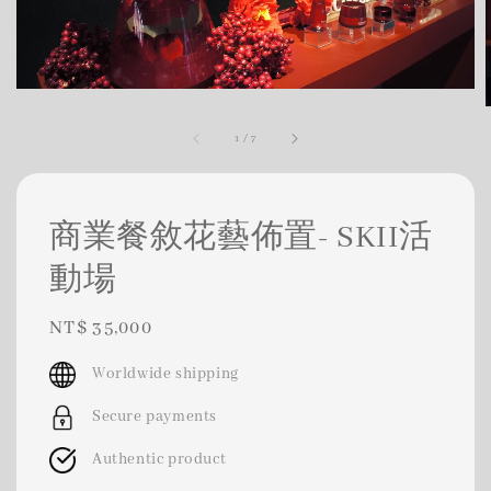
1
/
7
商業餐敘花藝佈置- SKII活
動場
Regular
NT$ 35,000
price
Worldwide shipping
Secure payments
Authentic product