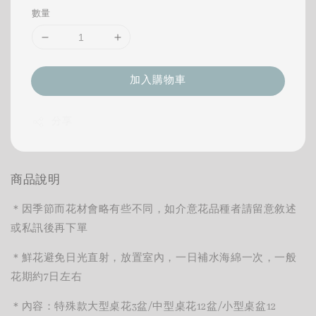
數量
加入購物車
分享
商品說明
＊因季節而花材會略有些不同，如介意花品種者請留意敘述
或私訊後再下單
＊鮮花避免日光直射，放置室內，一日補水海綿一次，一般
花期約7日左右
＊
內容：特殊款大型桌花
3
盆
/
中型桌花
12
盆
/
小型桌盆
12