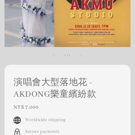
1
/
1
演唱會大型落地花 -
AKDONG樂童繽紛款
Regular
NT$ 7,000
price
Worldwide shipping
Secure payments