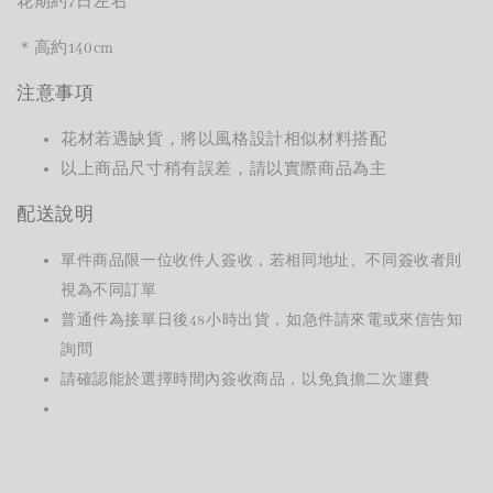
花期約7日左右
＊
高約
140cm
注意事項
花材若遇缺貨，將以風格設計相似材料搭配
以上商品尺寸稍有誤差，請以實際商品為主
配送說明
單件商品限一位收件人簽收，若相同地址、不同簽收者則
視為不同訂單
普通件為接單日後48小時出貨，如急件請來電或來信告知
詢問
請確認能於選擇時間內簽收商品，以免負擔二次運費