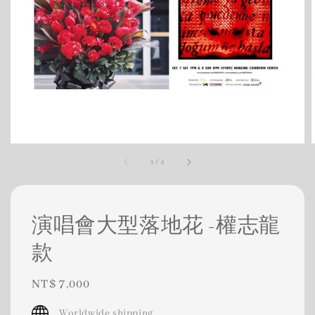
1
/
2
演唱會大型落地花 -權志龍
款
Regular
NT$ 7,000
price
Worldwide shipping