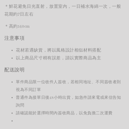
＊鮮花避免日光直射，放置室內，一日補水海綿一次，一般
花期約7日左右
＊
高約
140cm
注意事項
花材若遇缺貨，將以風格設計相似材料搭配
以上商品尺寸稍有誤差，請以實際商品為主
配送說明
單件商品限一位收件人簽收，若相同地址、不同簽收者則
視為不同訂單
普通件為接單日後48小時出貨，如急件請來電或來信告知
詢問
請確認能於選擇時間內簽收商品，以免負擔二次運費