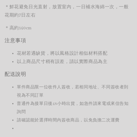
＊鮮花避免日光直射，放置室內，一日補水海綿一次，一般
花期約7日左右
＊
高約
140cm
注意事項
花材若遇缺貨，將以風格設計相似材料搭配
以上商品尺寸稍有誤差，請以實際商品為主
配送說明
單件商品限一位收件人簽收，若相同地址、不同簽收者則
視為不同訂單
普通件為接單日後48小時出貨，如急件請來電或來信告知
詢問
請確認能於選擇時間內簽收商品，以免負擔二次運費