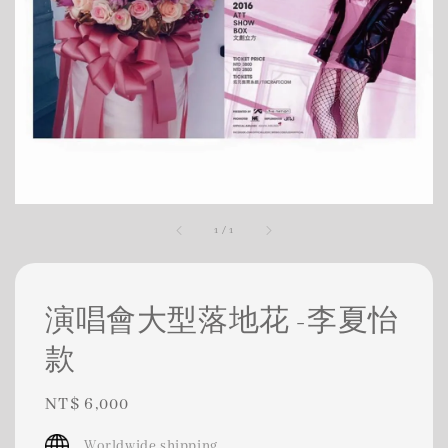
1
/
1
演唱會大型落地花 -李夏怡
款
Regular
NT$ 6,000
price
Worldwide shipping