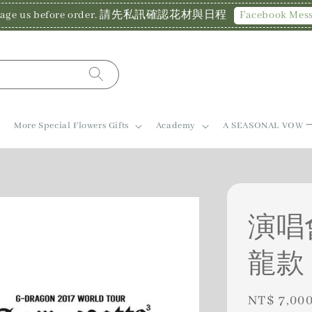
Facebook Mes
essage us before order. 請先私訊確認花材與日程
More Special Flowers Gifts
Academy
A SEASONAL V
演唱
龍款
Regular
NT$ 7,00