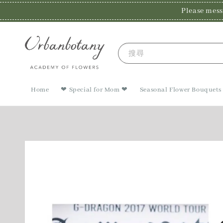
Please m
搜尋
Home
❤ Special for Mom ❤
Seasonal Flower Bouquets