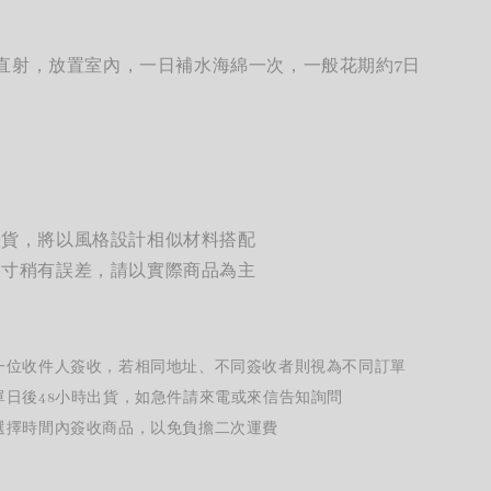
直射，放置室內，一日補水海綿一次，一般花期約7日
缺貨，將以風格設計相似材料搭配
尺寸稍有誤差，請以實際商品為主
一位收件人簽收，若相同地址、不同簽收者則視為不同訂單
單日後48小時出貨，如急件請來電或來信告知詢問
選擇時間內簽收商品，以免負擔二次運費