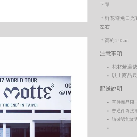
下單
＊鮮花避免日光
左右
＊
高約
140cm
注意事項
花材若遇
以上商品
配送說明
單件商品限
普通件為接
請確認能於