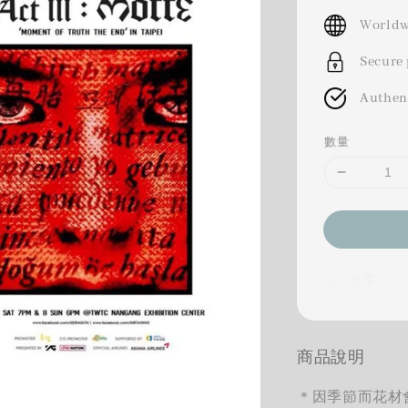
price
Worldw
Secure
Authen
數量
分享
商品說明
＊因季節而花材