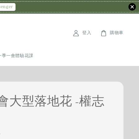
senger
登入
購物車
OW 一季一會體驗花課
會大型落地花 -權志
0