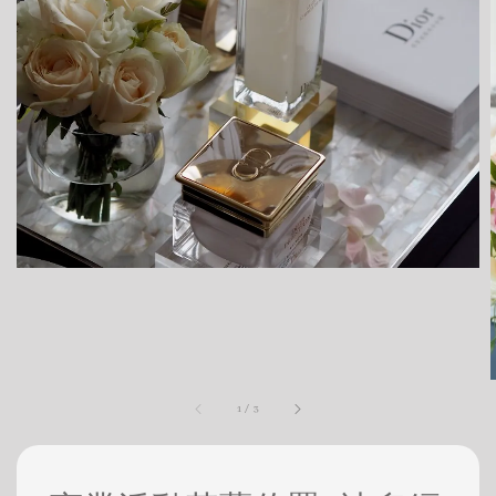
1
/
3