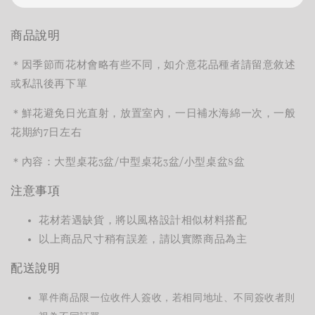
商品說明
＊因季節而花材會略有些不同，如介意花品種者請留意敘述
或私訊後再下單
＊鮮花避免日光直射，放置室內，一日補水海綿一次，一般
花期約7日左右
＊
內容：大型桌花
3
盆
/
中型桌花
3
盆
/
小型桌盆
8
盆
注意事項
花材若遇缺貨，將以風格設計相似材料搭配
以上商品尺寸稍有誤差，請以實際商品為主
配送說明
單件商品限一位收件人簽收，若相同地址、不同簽收者則