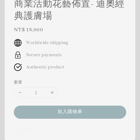
商業活動花藝佈置- 迪奧經
典護膚場
Regular
NT$ 18,000
price
Worldwide shipping
Secure payments
Authentic product
數量
加入購物車
分享