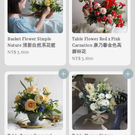
Basket Flower Simple
Table Flower Red x Pink
Nature 清新自然系花籃
Carnation 康乃馨金色高
腳杯花
Regular
NT$ 3,600
Regular
NT$ 3,600
price
price