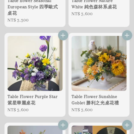
Table flower Seasonal
Table Flower Nature
European Style 四季歐式
White 純色森林系桌花
桌花
Regular
NT$ 3,600
Regular
NT$ 3,300
price
price
Table Flower Purple Star
Table Flower Sunshine
紫星華麗桌花
Goblet 勝利之光桌花禮
Regular
NT$ 3,600
Regular
NT$ 3,600
price
price