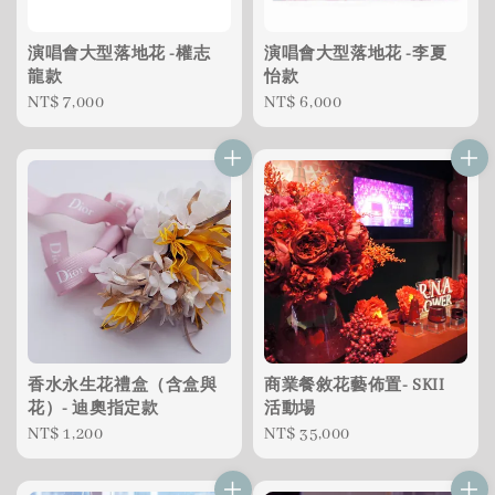
演唱會大型落地花 -權志
演唱會大型落地花 -李夏
龍款
怡款
Regular
NT$ 7,000
Regular
NT$ 6,000
price
price
香水永生花禮盒（含盒與
商業餐敘花藝佈置- SKII
花）- 迪奧指定款
活動場
Regular
NT$ 1,200
Regular
NT$ 35,000
price
price