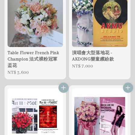
Table Flower French Pink
演唱會大型落地花 -
Champion 法式裸粉冠軍
AKDONG樂童繽紛款
盃花
Regular
NT$ 7,000
Regular
NT$ 3,600
price
price